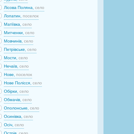
Лісова Поляна,
село
Лопатин,
поселок
Матіївка,
село
Митченки,
село
Мовчинів,
село
Петрівське,
село
Мости,
село
Нечаїв,
село
Нове,
поселок
Нове Полісся,
село
Обірки,
село
Обмачів,
село
Ополонське,
село
Осинівка,
село
Осіч,
село
Острів,
село