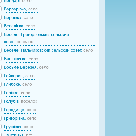
Бондарі,
село
Варварівка,
село
Вербівка,
село
Веселівка,
село
Веселе, Григорьевский сельский
совет,
поселок
Веселе, Пальчиковский сельский совет,
село
Вишнівське,
село
Восьме Березня,
село
Гайворон,
село
Глибоке,
село
Голінка,
село
Голубів,
поселок
Городище,
село
Григорівка,
село
Грушівка,
село
Дмитрівка,
пгт