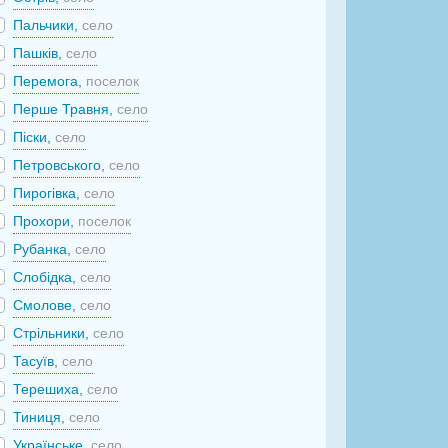
Пальчики,
село
Пашків,
село
Перемога,
поселок
Перше Травня,
село
Піски,
село
Петровського,
село
Пирогівка,
село
Прохори,
поселок
Рубанка,
село
Слобідка,
село
Смолове,
село
Стрільники,
село
Тасуїв,
село
Терешиха,
село
Тиниця,
село
Українське,
село