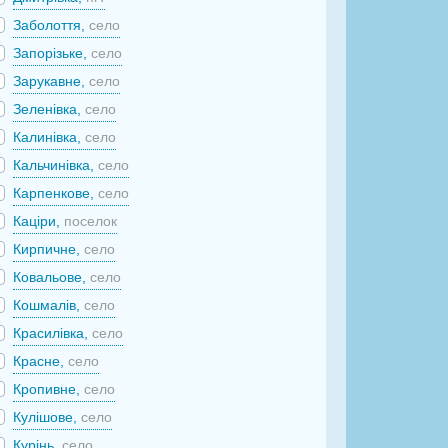
Заболоття,
село
Запорізьке,
село
Зарукавне,
село
Зеленівка,
село
Калинівка,
село
Кальчинівка,
село
Карпенкове,
село
Каціри,
поселок
Кирпичне,
село
Ковальове,
село
Кошмалів,
село
Красилівка,
село
Красне,
село
Кропивне,
село
Кулішове,
село
Курінь,
село