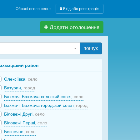
Обрані оголошення
Вхід або реєстрація
Додати оголошення
пошук
ахмацький район
Олексіївка,
село
Батурин,
город
Бахмач, Бахмача сельский совет,
село
Бахмач, Бахмача городской совет,
город
Біловежі Другі,
село
Біловежі Перші,
село
Безпечне,
село