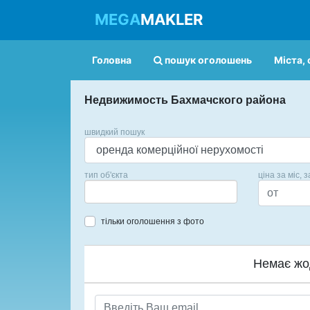
MEGA
MAKLER
Головна
пошук оголошень
Міста, 
Недвижимость Бахмачского района
швидкий пошук
тип об'єкта
ціна за міс, з
тільки оголошення з фото
Немає жо