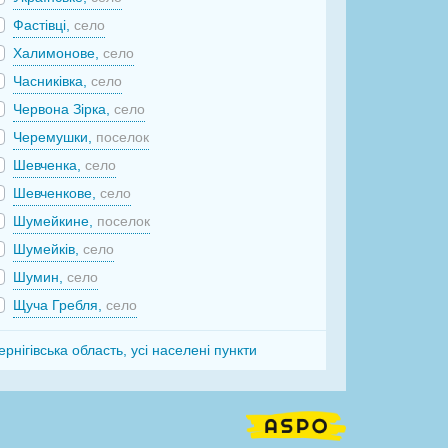
Фастівці,
село
Халимонове,
село
Часниківка,
село
Червона Зірка,
село
Черемушки,
поселок
Шевченка,
село
Шевченкове,
село
Шумейкине,
поселок
Шумейків,
село
Шумин,
село
Щуча Гребля,
село
ернігівська область, усі населені пункти