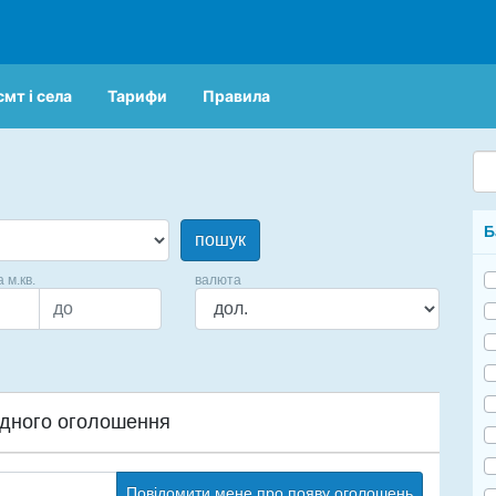
смт і села
Тарифи
Правила
Б
пошук
а м.кв.
валюта
дного оголошення
Повідомити мене про появу оголошень