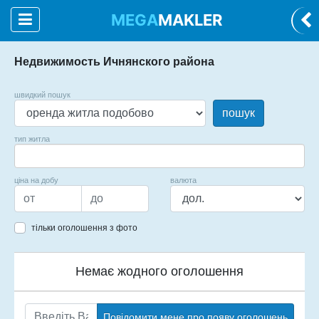
MEGA
MAKLER
Недвижимость Ичнянского района
швидкий пошук
пошук
тип житла
ціна на добу
валюта
тільки оголошення з фото
Немає жодного оголошення
Повідомити мене про появу оголошень