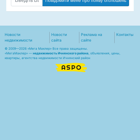
Повідомити мене про появу оголошень
Новости
Новости
Реклама на
Контакты
недвижимости
сайта
сайте
© 2009—2026 «Мега Маклер» Все права защищены.
«
МегаМаклер
» —
недвижимость Ичнянского района
, объявления, цены,
квартиры, агентства недвижимости Ичнянский район