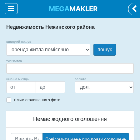
MEGA
MAKLER
Недвижимость Нежинского района
швидкий пошук
пошук
тип житла
ціна на місяць
валюта
тільки оголошення з фото
Немає жодного оголошення
Повідомити мене про появу оголошень