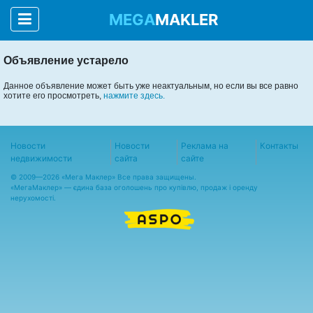
MEGA
MAKLER
Объявление устарело
Данное объявление может быть уже неактуальным, но если вы все равно
хотите его просмотреть,
нажмите здесь.
Новости
Новости
Реклама на
Контакты
недвижимости
сайта
сайте
© 2009—2026 «Мега Маклер» Все права защищены.
«
МегаМаклер
» — єдина база оголошень про купівлю, продаж і оренду
нерухомості.