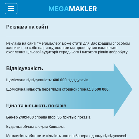
MEGA
MAKLER
Реклама на сайті
Реклама на сайті "Мегамаклер" може стати для Вас кращим способом
заявити про себе на ринку, оскільки ми пропонуємо вам велике
охоплення цільової аудиторії середнього і високого рівнів добробуту.
Відвідуваність
Щомісячна відвідуваність:
400 000
відвідувачів.
Щомісячна кількість переглядів сторінок : понад
3 500 000
.
Ціна та кількість показів
Банер 240х400
справа вгорі
55 грн/тыс
показів.
Будь-яка область, окрім Київської.
Можливість обмежити кількість показів банера одному відвідувачеві.