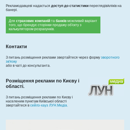
Рекламодавцеві надається
доступ до статистики
переглядів/кліків на
банері.
Для
страхових компаній
та
банків
можливий варіант
того, що брендує сторінки продажу об'єкту з
калькулятором розрахунків.
Контакти
З питань розміщення реклами звертайтеся через форму
зворотного
зв'язку
або в
чаті до консультанта.
Розміщення реклами по Києву і
області.
З питань розміщення реклами по Києву і
населеним пунктам Київської області
звертайтеся в
сейлз-хауз ЛУН.Медіа.