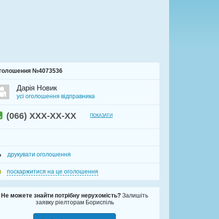
голошення №4073536
Дарія Новик
усі оголошення відправника
(066)
XXX‑XX‑XX
ПОКАЗАТИ
друкувати оголошення
поскаржитися на це оголошення
Не можете знайти потрібну нерухомість?
Залишіть
заявку ріелторам Бориспіль