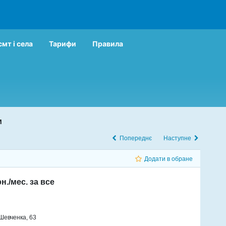
смт і села
Тарифи
Правила
м
Попереднє
Наступне
Додати в обране
рн./мес. за все
 Шевченка, 63