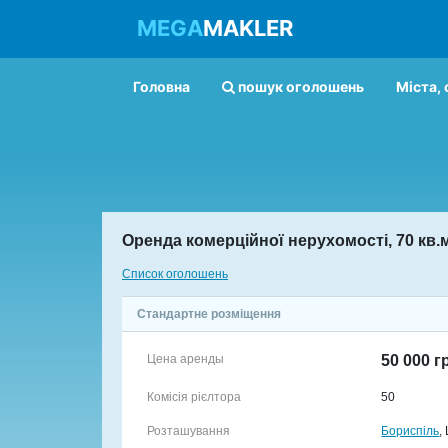
MEGA
MAKLER
Головна
пошук оголошень
Міста, 
Оренда комерційної нерухомості, 70 кв.
Список оголошень
Стандартне розміщення
Цена аренды
50 000 г
Комісія рієлтора
50
Розташування
Бориспіль
,