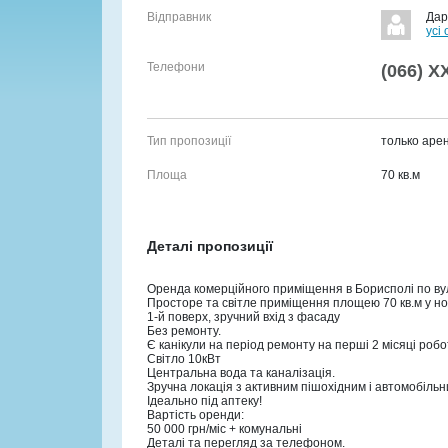
Відправник
Дар
усі
Телефони
(066)
X
Тип пропозиції
только аре
Площа
70 кв.м
Деталі пропозиції
Оренда комерційного приміщення в Борисполі по ву
Просторе та світле приміщення площею 70 кв.м у но
1-й поверх, зручний вхід з фасаду
Без ремонту.
Є канікули на період ремонту на перші 2 місяці робо
Світло 10кВт
Центральна вода та каналізація.
Зручна локація з активним пішохідним і автомобіль
Ідеально під аптеку!
Вартість оренди:
50 000 грн/міс + комунальні
Деталі та перегляд за телефоном.