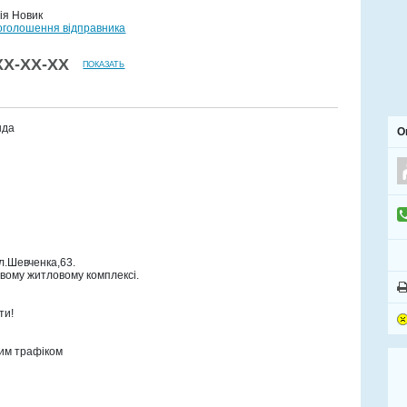
ія Новик
 оголошення відправника
XX‑XX‑XX
ПОКАЗАТЬ
нда
О
л.Шевченка,63.
вому житловому комплексі.
ти!
ним трафіком