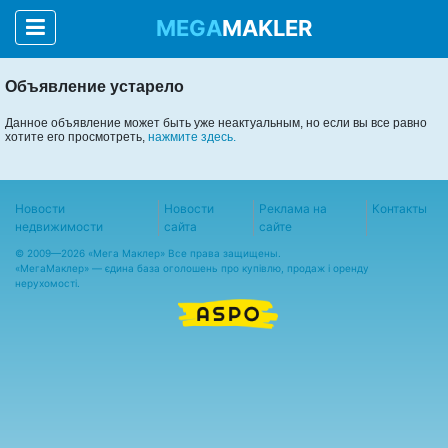
MEGA
MAKLER
Объявление устарело
Данное объявление может быть уже неактуальным, но если вы все равно
хотите его просмотреть,
нажмите здесь.
Новости
Новости
Реклама на
Контакты
недвижимости
сайта
сайте
© 2009—2026 «Мега Маклер» Все права защищены.
«
МегаМаклер
» — єдина база оголошень про купівлю, продаж і оренду
нерухомості.