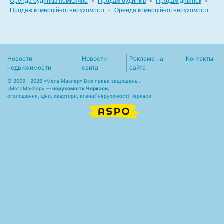
Оренда будинків помісячно
▪
Продаж будинків
▪
Продаж ділянок
▪
Продаж комерційної нерухомості
▪
Оренда комерційної нерухомості
Новости
Новости
Реклама на
Контакты
недвижимости
сайта
сайте
© 2009—2026 «Мега Маклер» Все права защищены.
«
МегаМаклер
» —
нерухомість Черкаси
,
оголошення, ціни, квартири, агенції нерухомості Черкаси