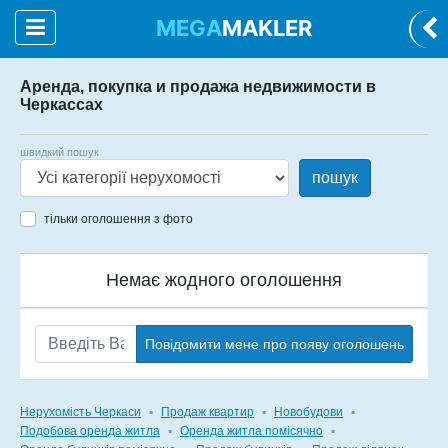
MEGA
MAKLER
Аренда, покупка и продажа недвижимости в
Черкассах
швидкий пошук
пошук
тільки оголошення з фото
Немає жодного оголошення
Повідомити мене про появу оголошень
Нерухомість Черкаси
▪
Продаж квартир
▪
Новобудови
▪
Подобова оренда житла
▪
Оренда житла помісячно
▪