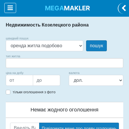
MEGA
MAKLER
Недвижимость Козелецкого района
швидкий пошук
пошук
тип житла
ціна на добу
валюта
тільки оголошення з фото
Немає жодного оголошення
Повідомити мене про появу оголошень