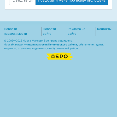
Повідомити мене про появу оголошень
Новости
Новости
Реклама на
Контакты
недвижимости
сайта
сайте
© 2009—2026 «Мега Маклер» Все права защищены.
«
МегаМаклер
» —
недвижимость Куликовского района
, объявления, цены,
квартиры, агентства недвижимости Куликовский район