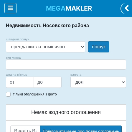
MEGA
MAKLER
Недвижимость Носовского района
швидкий пошук
пошук
тип житла
ціна на місяць
валюта
тільки оголошення з фото
Немає жодного оголошення
Повідомити мене про появу оголошень