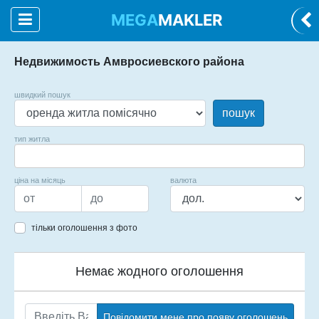
MEGA
MAKLER
Недвижимость Амвросиевского района
швидкий пошук
пошук
тип житла
ціна на місяць
валюта
тільки оголошення з фото
Немає жодного оголошення
Повідомити мене про появу оголошень