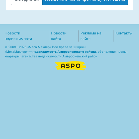
Новости
Новости
Реклама на
Контакты
недвижимости
сайта
сайте
© 2009—2026 «Мега Маклер» Все права защищены.
«
МегаМаклер
» —
недвижимость Амвросиевского района
, объявления, цены,
квартиры, агентства недвижимости Амвросиевский район