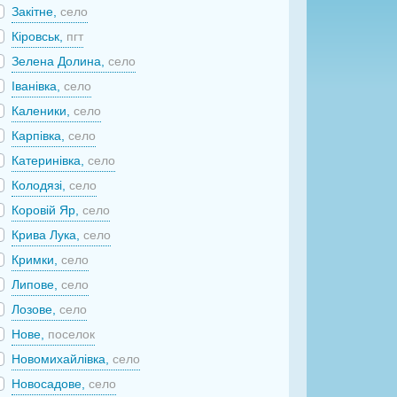
Закітне,
село
Кіровськ,
пгт
Зелена Долина,
село
Іванівка,
село
Каленики,
село
Карпівка,
село
Катеринівка,
село
Колодязі,
село
Коровій Яр,
село
Крива Лука,
село
Кримки,
село
Липове,
село
Лозове,
село
Нове,
поселок
Новомихайлівка,
село
Новосадове,
село