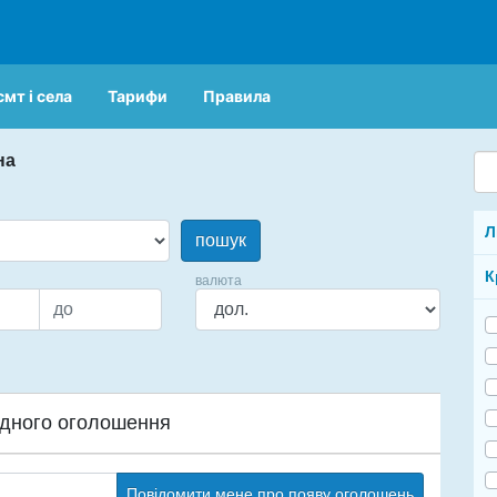
смт і села
Тарифи
Правила
на
Л
пошук
К
валюта
дного оголошення
Повідомити мене про появу оголошень