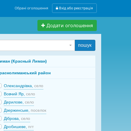
Обрані оголошення
Вхід або реєстрація
Додати оголошення
пошук
иман (Красный Лиман)
раснолиманський район
Олександрівка,
село
Вовчий Яр,
село
Дерилове,
село
Дзержинське,
поселок
Діброва,
село
Дробишеве,
пгт