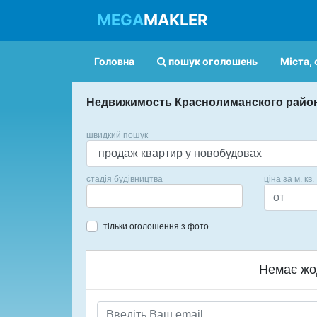
MEGA
MAKLER
Головна
пошук оголошень
Міста, 
Недвижимость Краснолиманского райо
швидкий пошук
стадія будівництва
ціна за м. кв.
тільки оголошення з фото
Немає жо