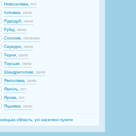
Новоселівка,
пгт
Іллічівка,
село
Рідкодуб,
село
Рубці,
село
Соснове,
поселок
Середнє,
село
Терни,
село
Торське,
село
Шандриголове,
село
Ямполівка,
село
Ямпіль,
пгт
Ярова,
пгт
Яцьківка,
село
онецька область, усі населені пункти