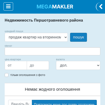
MEGA
MAKLER
Недвижимость Першотравневого района
швидкий пошук
пошук
кімнат
ціна квартири
валюта
тільки оголошення з фото
Немає жодного оголошення
Повідомити мене про появу оголошень