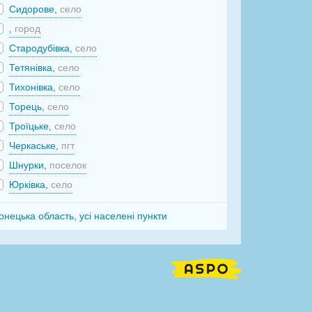
Сидорове,
село
,
город
Стародубівка,
село
Тетянівка,
село
Тихонівка,
село
Торець,
село
Троїцьке,
село
Черкаське,
пгт
Шнурки,
поселок
Юрківка,
село
онецька область, усі населені пункти