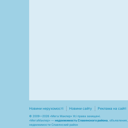
Новини нерухомості
Новини сайту
Реклама на сайті
© 2009—2026 «Мега Маклер» Усі права захищені.
«
МегаМаклер
» —
недвижимость Славянского района
, объявления,
недвижимости Славянский район