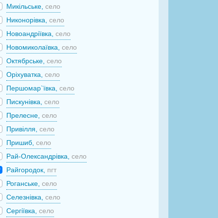
Микільське,
село
Никонорівка,
село
Новоандріївка,
село
Новомиколаївка,
село
Октябрське,
село
Оріхуватка,
село
Першомар`ївка,
село
Пискунівка,
село
Прелесне,
село
Привілля,
село
Пришиб,
село
Рай-Олександрівка,
село
Райгородок,
пгт
Роганське,
село
Селезнівка,
село
Сергіївка,
село