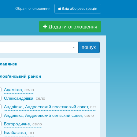
Обрані оголошення
Вхід або реєстрація
Додати оголошення
пошук
лавянск
лов'янський район
Адамівка,
село
Олександрівка,
село
Андріївка, Андреевский поселковый совет,
пгт
Андріївка, Андреевский сельский совет,
село
Богородичне,
село
Билбасівка,
пгт