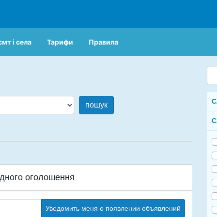
смт і села
Тарифи
Правила
С
пошук
С
дного оголошення
Уведомить меня о появлении объявлений