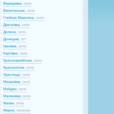
Варварівка,
село
Васютинське,
село
Глибока Макатиха,
село
Дмитрівка,
село
Долина,
село
Донецьке,
пгт
Іванівка,
село
Карпівка,
село
Красноармійське,
село
Краснопілля,
село
Хрестище,
село
Мазанівка,
село
Майдан,
село
Малинівка,
село
Маяки,
село
Мирне,
поселок