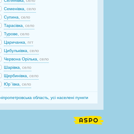
Селянівка,
село
Семенівка,
село
Супина,
село
Тарасівка,
село
Турове,
село
Царичанка,
пгт
Цибульківка,
село
Червона Орілька,
село
Шарівка,
село
Щербинівка,
село
Юр`ївка,
село
ніпропетровська область, усі населені пункти