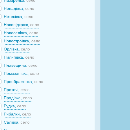
Назаренки,
село
Ненадівка,
село
Нетесівка,
село
Новопідкряж,
село
Новоселівка,
село
Новостроївка,
село
Орлівка,
село
Пилипівка,
село
Плавещина,
село
Помазанівка,
село
Преображенка,
село
Проточі,
село
Прядівка,
село
Рудка,
село
Рибалки,
село
Салівка,
село