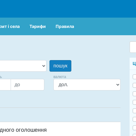
смт і села
Тарифи
Правила
Ц
пошук
ць
валюта
дного оголошення