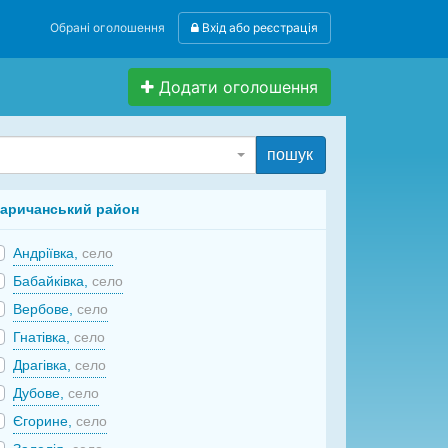
Обрані оголошення
Вхід або реєстрація
Додати оголошення
пошук
аричанський район
Андріївка,
село
Бабайківка,
село
Вербове,
село
Гнатівка,
село
Драгівка,
село
Дубове,
село
Єгорине,
село