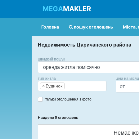
MEGA
MAKLER
Головна
пошук оголошень
Міста, 
Недвижимость Царичанского района
швидкий пошук
тип житла
ціна на міся
×
Будинок
тільки оголошення з фото
Найдено 0 оголошень
Немає жо