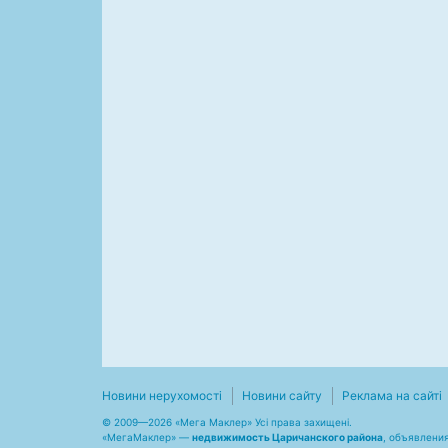
Новини нерухомості
Новини сайту
Реклама на сайті
© 2009—2026 «Мега Маклер» Усі права захищені.
«
МегаМаклер
» —
недвижимость Царичанского района
, объявления