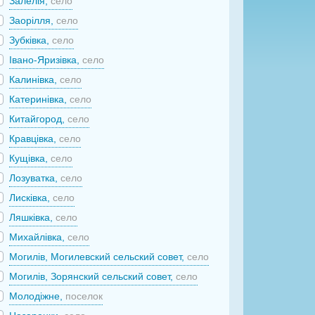
Залелія,
село
Заорілля,
село
Зубківка,
село
Івано-Яризівка,
село
Калинівка,
село
Катеринівка,
село
Китайгород,
село
Кравцівка,
село
Кущівка,
село
Лозуватка,
село
Лисківка,
село
Ляшківка,
село
Михайлівка,
село
Могилів, Могилевский сельский совет,
село
Могилів, Зорянский сельский совет,
село
Молодіжне,
поселок