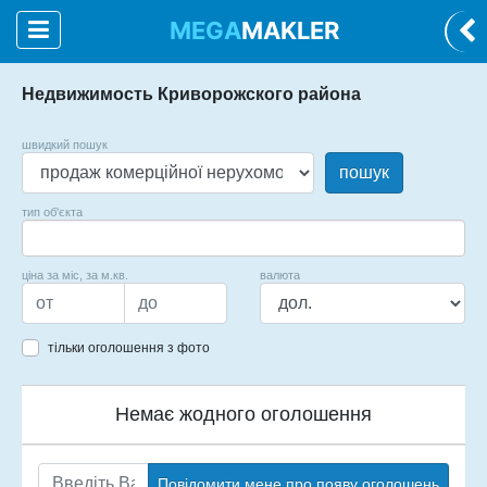
MEGA
MAKLER
Недвижимость Криворожского района
швидкий пошук
пошук
тип об'єкта
ціна за міс, за м.кв.
валюта
тільки оголошення з фото
Немає жодного оголошення
Повідомити мене про появу оголошень