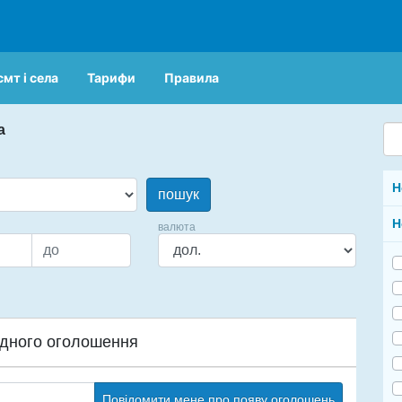
смт і села
Тарифи
Правила
а
Н
пошук
Н
валюта
дного оголошення
Повідомити мене про появу оголошень