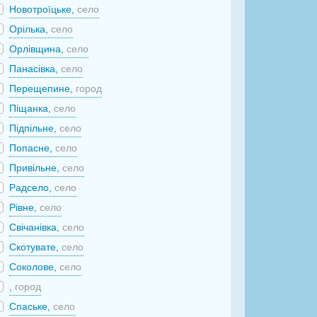
Новотроїцьке,
село
Орілька,
село
Орлівщина,
село
Панасівка,
село
Перещепине,
город
Піщанка,
село
Підпільне,
село
Попасне,
село
Привільне,
село
Радсело,
село
Рівне,
село
Свічанівка,
село
Скотувате,
село
Соколове,
село
,
город
Спаське,
село