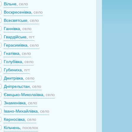
Вільне,
село
Воскресенівка,
село
Всесвятське,
село
Ганнівка,
село
Гвардійське,
пгт
Герасимівка,
село
Гнатівка,
село
Голубівка,
село
Губиниха,
пгт
Дмитрівка,
село
Дніпрельстан,
село
Євецько-Миколаївка,
село
Знаменівка,
село
Івано-Михайлівка,
село
Керносівка,
село
Кільчень,
поселок