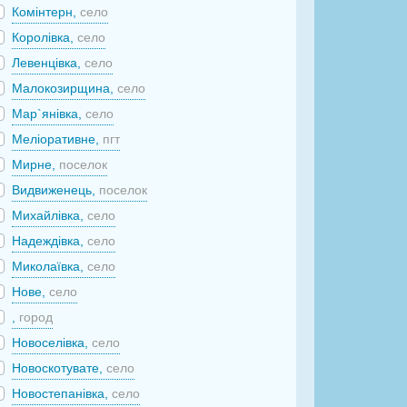
Комінтерн,
село
Королівка,
село
Левенцівка,
село
Малокозирщина,
село
Мар`янівка,
село
Меліоративне,
пгт
Мирне,
поселок
Видвиженець,
поселок
Михайлівка,
село
Надеждівка,
село
Миколаївка,
село
Нове,
село
,
город
Новоселівка,
село
Новоскотувате,
село
Новостепанівка,
село