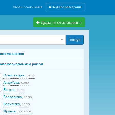
Обрані оголошення
Вхід або реєстрація
Додати оголошення
пошук
овомосковск
овомосковський район
Олександрія,
село
Андріївка,
село
Багате,
село
Варварівка,
село
Василівка,
село
Фрунзе,
поселок