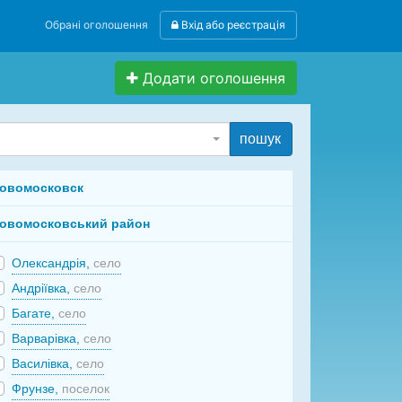
Обрані оголошення
Вхід або реєстрація
Додати оголошення
пошук
овомосковск
овомосковський район
Олександрія,
село
Андріївка,
село
Багате,
село
Варварівка,
село
Василівка,
село
Фрунзе,
поселок