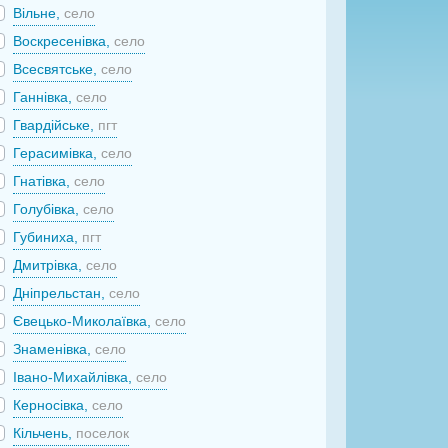
Вільне,
село
Воскресенівка,
село
Всесвятське,
село
Ганнівка,
село
Гвардійське,
пгт
Герасимівка,
село
Гнатівка,
село
Голубівка,
село
Губиниха,
пгт
Дмитрівка,
село
Дніпрельстан,
село
Євецько-Миколаївка,
село
Знаменівка,
село
Івано-Михайлівка,
село
Керносівка,
село
Кільчень,
поселок