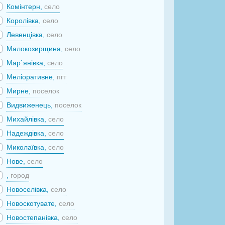
Комінтерн,
село
Королівка,
село
Левенцівка,
село
Малокозирщина,
село
Мар`янівка,
село
Меліоративне,
пгт
Мирне,
поселок
Видвиженець,
поселок
Михайлівка,
село
Надеждівка,
село
Миколаївка,
село
Нове,
село
,
город
Новоселівка,
село
Новоскотувате,
село
Новостепанівка,
село