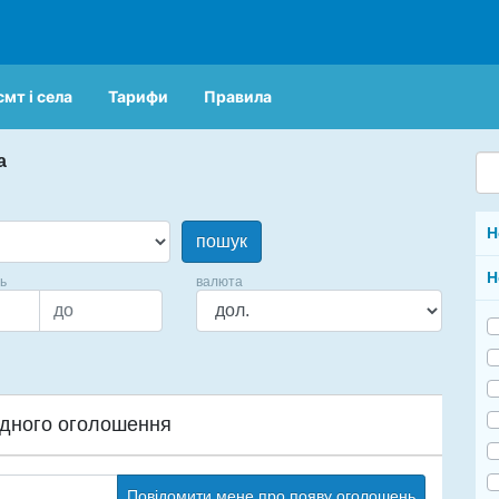
смт і села
Тарифи
Правила
а
Н
пошук
Н
ць
валюта
дного оголошення
Повідомити мене про появу оголошень