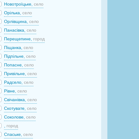
Новотроїцьке,
село
Орілька,
село
Орлівщина,
село
Панасівка,
село
Перещепине,
город
Піщанка,
село
Підпільне,
село
Попасне,
село
Привільне,
село
Радсело,
село
Рівне,
село
Свічанівка,
село
Скотувате,
село
Соколове,
село
,
город
Спаське,
село