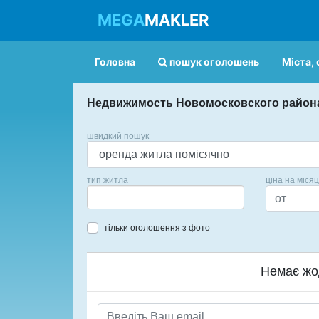
MEGA
MAKLER
Головна
пошук оголошень
Міста, 
Недвижимость Новомосковского район
швидкий пошук
тип житла
ціна на міся
тільки оголошення з фото
Немає жо