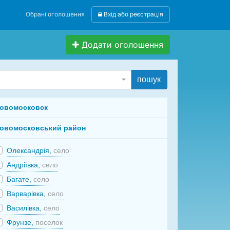
Обрані оголошення
Вхід або реєстрація
Додати оголошення
пошук
овомосковск
овомосковський район
Олександрія,
село
Андріївка,
село
Багате,
село
Варварівка,
село
Василівка,
село
Фрунзе,
поселок