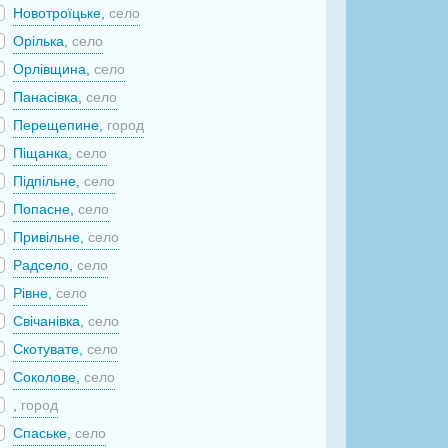
Новотроїцьке,
село
Орілька,
село
Орлівщина,
село
Панасівка,
село
Перещепине,
город
Піщанка,
село
Підпільне,
село
Попасне,
село
Привільне,
село
Радсело,
село
Рівне,
село
Свічанівка,
село
Скотувате,
село
Соколове,
село
,
город
Спаське,
село