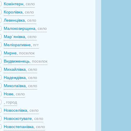
Комінтерн,
село
Королівка,
село
Левенцівка,
село
Малокозирщина,
село
Мар`янівка,
село
Меліоративне,
пгт
Мирне,
поселок
Видвиженець,
поселок
Михайлівка,
село
Надеждівка,
село
Миколаївка,
село
Нове,
село
,
город
Новоселівка,
село
Новоскотувате,
село
Новостепанівка,
село