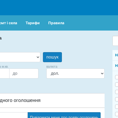
смт і села
Тарифи
Правила
а
Н
пошук
Н
а м.кв.
валюта
дного оголошення
Повідомити мене про появу оголошень