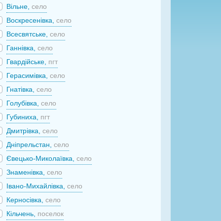
Вільне,
село
Воскресенівка,
село
Всесвятське,
село
Ганнівка,
село
Гвардійське,
пгт
Герасимівка,
село
Гнатівка,
село
Голубівка,
село
Губиниха,
пгт
Дмитрівка,
село
Дніпрельстан,
село
Євецько-Миколаївка,
село
Знаменівка,
село
Івано-Михайлівка,
село
Керносівка,
село
Кільчень,
поселок