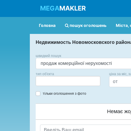
MEGA
MAKLER
Головна
пошук оголошень
Міста, 
Недвижимость Новомосковского район
швидкий пошук
тип об'єкта
ціна за міс, з
тільки оголошення з фото
Немає жо