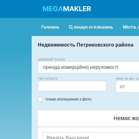
MEGA
MAKLER
Головна
пошук оголошень
Міста, 
Недвижимость Петриковского района
швидкий пошук
тип об'єкта
ціна за міс, з
тільки оголошення з фото
Немає жо