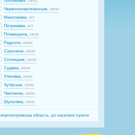
Лобойківка,
село
Червонопартизанське,
село
Миколаївка,
пгт
Петриківка,
пгт
Плавещина,
село
Радсело,
село
Сорочине,
село
Сотницьке,
село
Судівка,
село
Улянівка,
село
Хутірське,
село
Чаплинка,
село
Шульгівка,
село
ніпропетровська область, усі населені пункти