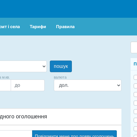
смт і села
Тарифи
Правила
П
пошук
а м.кв.
валюта
дного оголошення
Повідомити мене про появу оголошень