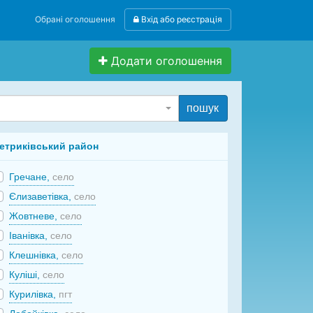
Обрані оголошення
Вхід або реєстрація
Додати оголошення
пошук
етриківський район
Гречане,
село
Єлизаветівка,
село
Жовтневе,
село
Іванівка,
село
Клешнівка,
село
Куліші,
село
Курилівка,
пгт