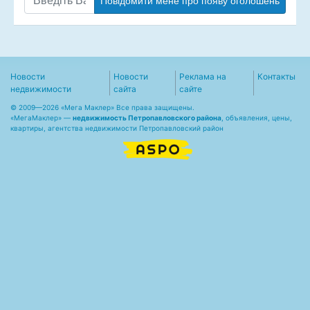
Повідомити мене про появу оголошень
Новости
Новости
Реклама на
Контакты
недвижимости
сайта
сайте
© 2009—2026 «Мега Маклер» Все права защищены.
«
МегаМаклер
» —
недвижимость Петропавловского района
, объявления, цены,
квартиры, агентства недвижимости Петропавловский район