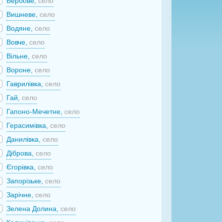
Вербове,
село
Вишневе,
село
Водяне,
село
Вовче,
село
Вільне,
село
Вороне,
село
Гаврилівка,
село
Гай,
село
Гапоно-Мечетне,
село
Герасимівка,
село
Данилівка,
село
Діброва,
село
Єгорівка,
село
Запорізьке,
село
Зарічне,
село
Зелена Долина,
село