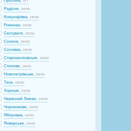
Просяна,
пгт
Радісне,
село
Комунарівка,
село
Романки,
село
Скотувате,
село
Солоне,
село
Соснівка,
село
Старокасянівське,
село
Степове,
село
Новопетрівське,
село
Тихе,
село
Хороше,
село
Червоний Лиман,
село
Чорненкове,
село
Яблунівка,
село
Январське,
село