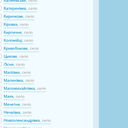
Калинівське,
село
Катеринівка,
село
Киричкове,
село
Кіровка,
село
Кирпичне,
село
Коломійці,
село
Кривобокове,
село
Цикове,
село
Лісне,
село
Маліївка,
село
Малинівка,
село
Маломихайлівка,
село
Маяк,
село
Мечетне,
село
Нечаївка,
село
Новоолександрівка,
село