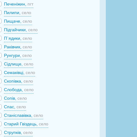
Печеніжин,
пгт
Пилипи,
село
Пищаче,
село
Підгайчики,
село
П`ядики,
село
Раківчик,
село
Рунгури,
село
Сідлище,
село
Семаківці,
село
Скопівка,
село
Слобода,
село
Сопів,
село
Спас,
село
Станіславівка,
село
Старий Гвіздець,
село
Струпків,
село