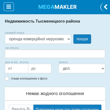
MEGA
MAKLER
Недвижимость Тысменицкого района
швидкий пошук
пошук
тип об'єкта
ціна за міс, за м.кв.
валюта
тільки оголошення з фото
Немає жодного оголошення
Повідомити мене про появу оголошень