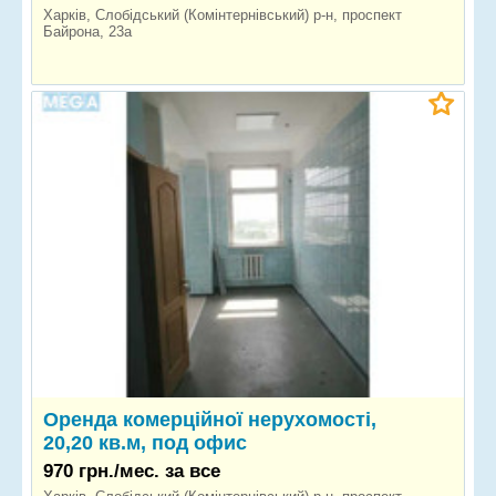
Харків, Слобідський (Комінтернівський) р-н, проспект
Байрона, 23а
Оренда комерційної нерухомості,
20,20 кв.м, под офис
970 грн./мес. за все