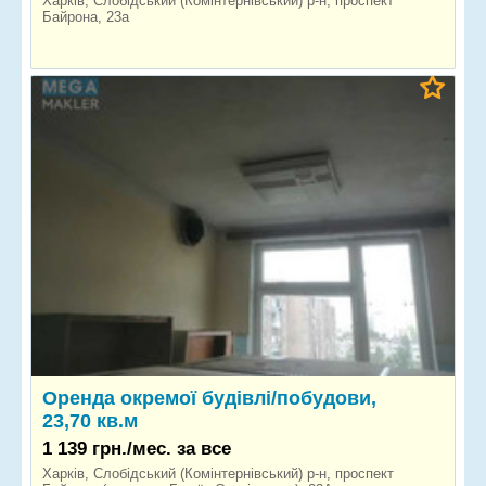
Харків, Слобідський (Комінтернівський) р-н, проспект
Байрона, 23а
Оренда окремої будівлі/побудови,
23,70 кв.м
1 139 грн./мес. за все
Харків, Слобідський (Комінтернівський) р-н, проспект