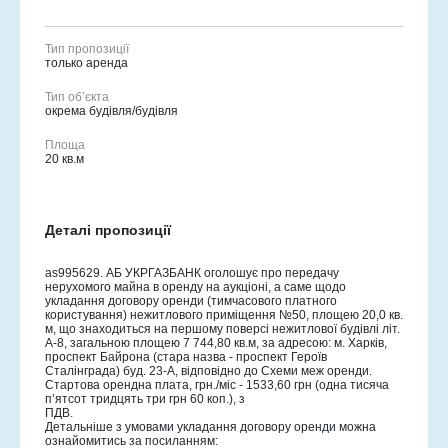
Тип пропозиції
только аренда
Тип об’єкта
окрема будівля/будівля
Площа
20 кв.м
Деталі пропозиції
as995629. АБ УКРГАЗБАНК оголошує про передачу
нерухомого майна в оренду на аукціоні, а саме щодо
укладання договору оренди (тимчасового платного
користування) нежитлового приміщення №50, площею 20,0 кв.
м, що знаходиться на першому поверсі нежитлової будівлі літ.
А-8, загальною площею 7 744,80 кв.м, за адресою: м. Харків,
проспект Байрона (стара назва - проспект Героїв
Сталінграда) буд. 23-А, відповідно до Схеми меж оренди.
Стартова орендна плата, грн./міс - 1533,60 грн (одна тисяча
п’ятсот тридцять три грн 60 коп.), з
ПДВ.
Детальніше з умовами укладання договору оренди можна
ознайомитись за посиланням: