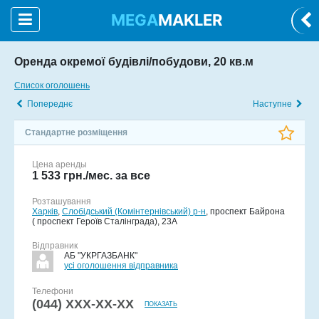
MEGA
MAKLER
Оренда окремої будівлі/побудови, 20 кв.м
Список оголошень
Попереднє
Наступне
Стандартне розміщення
Цена аренды
1 533 грн./мес. за все
Розташування
Харків
,
Слобідський (Комінтернівський) р-н
, проспект Байрона
( проспект Героїв Сталінграда), 23А
Відправник
АБ "УКРГАЗБАНК"
усі оголошення відправника
Телефони
(044)
XXX‑XX‑XX
ПОКАЗАТЬ