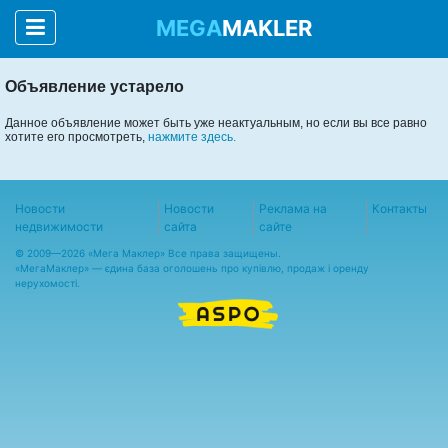
MEGA
MAKLER
Объявление устарело
Данное объявление может быть уже неактуальным, но если вы все равно
хотите его просмотреть,
нажмите здесь.
Новости
Новости
Реклама на
Контакты
недвижимости
сайта
сайте
© 2009—2026 «Мега Маклер» Все права защищены.
«
МегаМаклер
» — єдина база оголошень про купівлю, продаж і оренду
нерухомості.