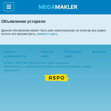
MEGA
MAKLER
Объявление устарело
Данное объявление может быть уже неактуальным, но если вы все равно
хотите его просмотреть,
нажмите здесь.
Новости
Новости
Реклама на
Контакты
недвижимости
сайта
сайте
© 2009—2026 «Мега Маклер» Все права защищены.
«
МегаМаклер
» — єдина база оголошень про купівлю, продаж і оренду
нерухомості.