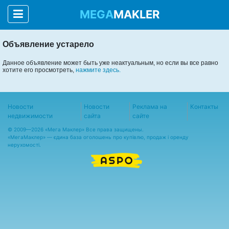
MEGA
MAKLER
Объявление устарело
Данное объявление может быть уже неактуальным, но если вы все равно
хотите его просмотреть,
нажмите здесь.
Новости
Новости
Реклама на
Контакты
недвижимости
сайта
сайте
© 2009—2026 «Мега Маклер» Все права защищены.
«
МегаМаклер
» — єдина база оголошень про купівлю, продаж і оренду
нерухомості.