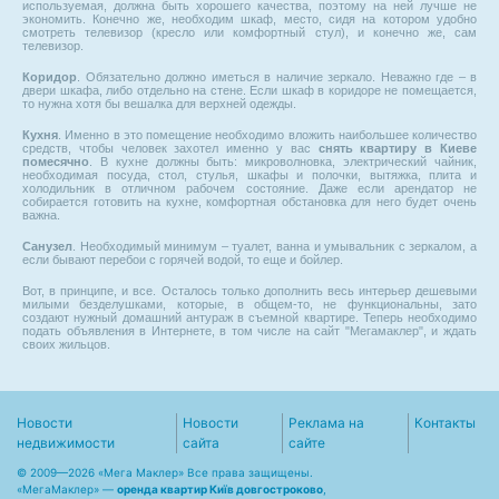
используемая, должна быть хорошего качества, поэтому на ней лучше не
экономить. Конечно же, необходим шкаф, место, сидя на котором удобно
смотреть телевизор (кресло или комфортный стул), и конечно же, сам
телевизор.
Коридор
. Обязательно должно иметься в наличие зеркало. Неважно где – в
двери шкафа, либо отдельно на стене. Если шкаф в коридоре не помещается,
то нужна хотя бы вешалка для верхней одежды.
Кухня
. Именно в это помещение необходимо вложить наибольшее количество
средств, чтобы человек захотел именно у вас
снять квартиру в Киеве
помесячно
. В кухне должны быть: микроволновка, электрический чайник,
необходимая посуда, стол, стулья, шкафы и полочки, вытяжка, плита и
холодильник в отличном рабочем состояние. Даже если арендатор не
собирается готовить на кухне, комфортная обстановка для него будет очень
важна.
Санузел
. Необходимый минимум – туалет, ванна и умывальник с зеркалом, а
если бывают перебои с горячей водой, то еще и бойлер.
Вот, в принципе, и все. Осталось только дополнить весь интерьер дешевыми
милыми безделушками, которые, в общем-то, не функциональны, зато
создают нужный домашний антураж в съемной квартире. Теперь необходимо
подать объявления в Интернете, в том числе на сайт "Мегамаклер", и ждать
своих жильцов.
Новости
Новости
Реклама на
Контакты
недвижимости
сайта
сайте
© 2009—2026 «Мега Маклер» Все права защищены.
«
МегаМаклер
» —
оренда квартир Київ довгостроково
,