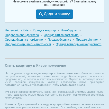
Не можете знайти
відповідну нерухомість? Залишіть заявку
ріелторам Київ
Додати заявку
Нерухомість Київ
▪
Продаж квартир
▪
Новобудови
▪
Подобова оренда житла
▪
Оренда житла помісячно
▪
Оренда будинків помісячно
▪
Продаж будинків
▪
Продаж ділянок
▪
Продаж комерційної нерухомості
▪
Оренда комерційної нерухомості
Снять квартиру в Киеве помесячно
Не так давно, когда
аренда квартир в Киеве помесячно
была не слишком
востребованной, желающие снять жилье люди брали первое попавшееся
предложение, не особенно заботясь о комфорте. Однако в настоящее время
из-за большой конкуренции хозяину сдаваемого жилья приходится
потратиться на ремонт и обстановку, чтобы
сдать дом в Киеве
.
Тут важно заранее продумать, какой же необходимый минимум должен быть,
чтобы сдаваемое жилье могло составить на рынке недвижимости достойную
конкуренцию?
Комната
. Для сдаваемой в аренду квартиры обязательным является наличие
кровати или раскладывающегося дивана. Эта мебель, как наиболее часто