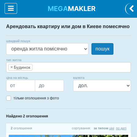
MEGA
MAKLER
Арендовать квартиру или дом в Киеве помесячно
швидкий пошук
пошук
тип житла
×
Будинок
ціна на місяць
валюта
тільки оголошення з фото
Найдено 2 оголошення
2
оголошення
сортування:
за типом
ціні
по даті