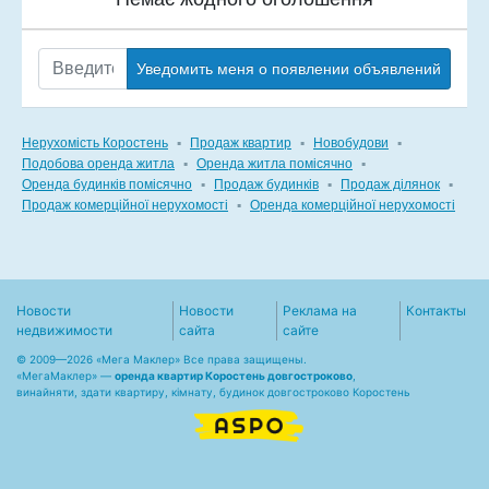
Уведомить меня о появлении объявлений
Нерухомість Коростень
▪
Продаж квартир
▪
Новобудови
▪
Подобова оренда житла
▪
Оренда житла помісячно
▪
Оренда будинків помісячно
▪
Продаж будинків
▪
Продаж ділянок
▪
Продаж комерційної нерухомості
▪
Оренда комерційної нерухомості
Новости
Новости
Реклама на
Контакты
недвижимости
сайта
сайте
© 2009—2026 «Мега Маклер» Все права защищены.
«
МегаМаклер
» —
оренда квартир Коростень довгостроково
,
винайняти, здати квартиру, кімнату, будинок довгостроково Коростень