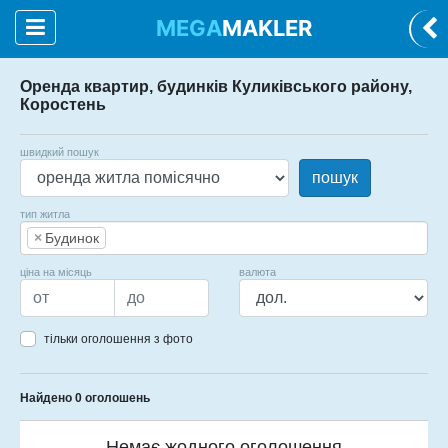
MEGA
MAKLER
Оренда квартир, будинків Куликівського району,
Коростень
швидкий пошук
пошук
тип житла
×
Будинок
ціна на місяць
валюта
тільки оголошення з фото
Найдено 0 оголошень
Немає жодного оголошення