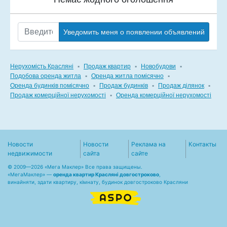
Уведомить меня о появлении объявлений
Нерухомість Красляні
▪
Продаж квартир
▪
Новобудови
▪
Подобова оренда житла
▪
Оренда житла помісячно
▪
Оренда будинків помісячно
▪
Продаж будинків
▪
Продаж ділянок
▪
Продаж комерційної нерухомості
▪
Оренда комерційної нерухомості
Новости
Новости
Реклама на
Контакты
недвижимости
сайта
сайте
© 2009—2026 «Мега Маклер» Все права защищены.
«
МегаМаклер
» —
оренда квартир Красляні довгостроково
,
винайняти, здати квартиру, кімнату, будинок довгостроково Красляни