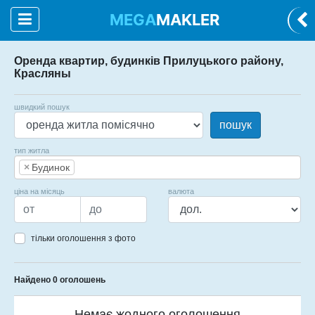
MEGA
MAKLER
Оренда квартир, будинків Прилуцького району,
Красляны
швидкий пошук
пошук
тип житла
×
Будинок
ціна на місяць
валюта
тільки оголошення з фото
Найдено 0 оголошень
Немає жодного оголошення