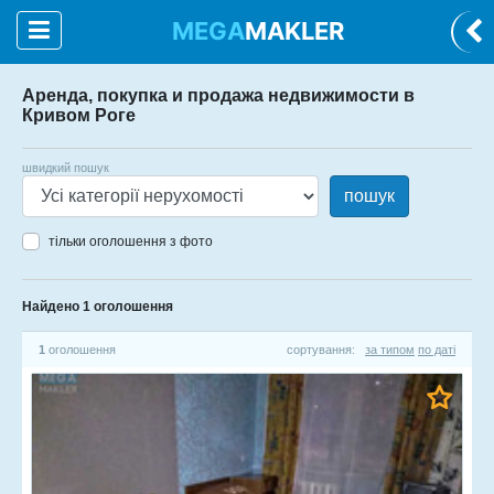
MEGA
MAKLER
Аренда, покупка и продажа недвижимости в
Кривом Роге
швидкий пошук
пошук
тільки оголошення з фото
Найдено 1 оголошення
1
оголошення
сортування:
за типом
по даті