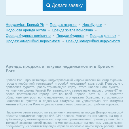
Додати заявку
Нерухомість Кривий Ріг
▪
Продаж квартир
▪
Новобудови
▪
Подобова оренда житла
▪
Оренда житла помісячно
▪
Оренда будинків помісячно
▪
Продаж будинків
▪
Продаж ділянок
▪
Продаж комерційної нерухомості
▪
Оренда комерційної нерухомості
Аренда, продажа и покупка недвижимости в Кривом
Роге
Кривой Рог – процветающий индустриальный и промышленный центр Украины,
город с необычной географией и особой колоритной культурой. Первое, что
привлечет туриста, рассматривающего карту этого населенного пункта, –
нетипичная форма. Кривой Рог вытянулся с севера на юг на расстояние 67 км,
более протяженного города нет во всей Европе. Хотя он не является
областным центром, но по населенности опережает большинство украинских
населенных пунктов с подобным статусом, не удивительно, что
покупка
жилья в Кривом Роге
– одна из самых животрепещущих проблем горожан.
Население этого второго по величине и значимости города Днепропетровской
области составляет порядка 645 234 человек. Многие из них заняты на горно-
добывающих, металлургических и прочих промышленных производствах. Хотя
текущий экономический кризис не мог не сказаться на местном укладе жизни,
специалисту из соответствующей отрасли несложно найти здесь работу. Этим