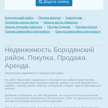
Додати заявку
Бородянський район
▪
Продаж квартир
▪
Новобудови
▪
Подобова оренда житла
▪
Оренда житла помісячно
▪
Оренда будинків помісячно
▪
Продаж будинків
▪
Продаж ділянок
▪
Продаж комерційної нерухомості
▪
Оренда комерційної нерухомості
Недвижимость Бородянский
район. Покупка. Продажа.
Аренда.
Объявления недвижимость Бородянский район.
На сайте Megamakler недвижимость Бородянского района представлена
следующими разделами: «продажа квартир, домов, участков Бородянского
района», «аренда домов, квартир, помещений, складов, офисов Бородянского
района».
Добавляя объявление, на сайт Megamakler, вы получаете больше клиентов,
чем от размещения объявления в региональных СМИ. Это достигается за счет
обширного географического охвата аудитории.
Здесь вы сможете узнать актуальные цены на недвижимость Бородянского