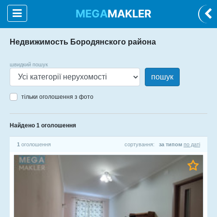
MEGA
MAKLER
Недвижимость Бородянского района
швидкий пошук
пошук
тільки оголошення з фото
Найдено 1 оголошення
1
оголошення
сортування:
за типом
по даті