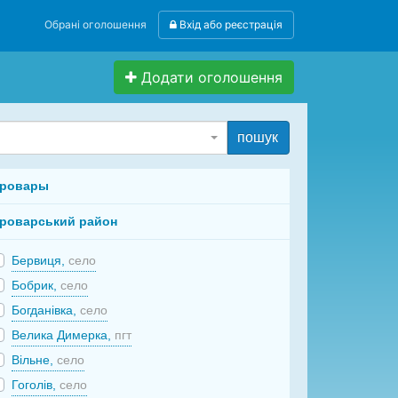
Обрані оголошення
Вхід або реєстрація
Додати оголошення
пошук
ровары
роварський район
Бервиця,
село
Бобрик,
село
Богданівка,
село
Велика Димерка,
пгт
Вільне,
село
Гоголів,
село