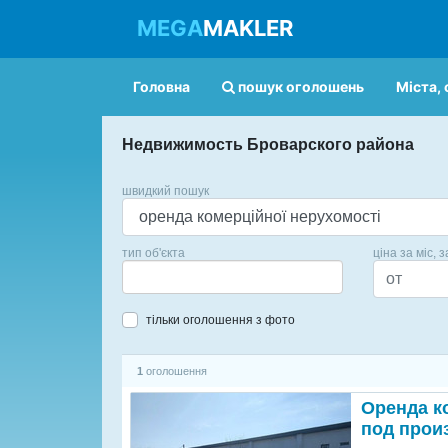
MEGA
MAKLER
Головна
пошук оголошень
Міста, 
Недвижимость Броварского района
швидкий пошук
тип об'єкта
ціна за міс, з
тільки оголошення з фото
1
оголошення
Оренда ко
под прои