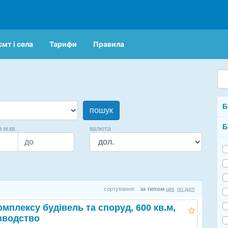
смт і села
Тарифи
Правила
Б
пошук
Б
а м.кв.
валюта
сортування:
за типом
ціні
по даті
мплексу будівель та споруд, 600 кв.м,
зводство