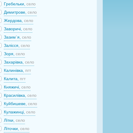
Гребельки,
село
Димитрове,
село
Жердова,
село
Заворичі,
село
Зазим`я,
село
Залісся,
село
Зоря,
село
Захарівка,
село
Калинівка,
пгт
Калита,
пгт
Княжичі,
село
Красилівка,
село
Куйбишеве,
село
Кулажинці,
село
Літки,
село
Літочки,
село