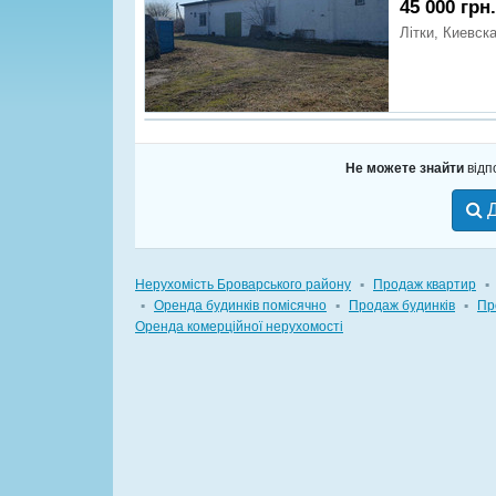
45 000 грн
Літки, Киевск
Не можете знайти
відп
Д
Нерухомість Броварського району
▪
Продаж квартир
▪
▪
Оренда будинків помісячно
▪
Продаж будинків
▪
Пр
Оренда комерційної нерухомості