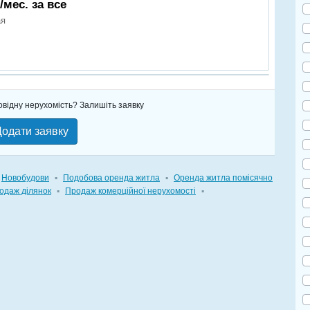
./мес. за все
ая
овідну нерухомість? Залишіть заявку
одати заявку
Новобудови
▪
Подобова оренда житла
▪
Оренда житла помісячно
одаж ділянок
▪
Продаж комерційної нерухомості
▪