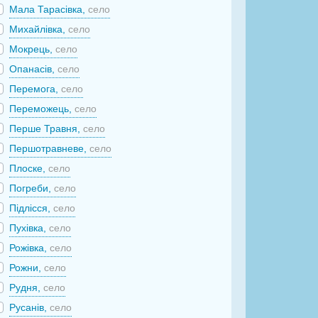
Мала Тарасівка,
село
Михайлівка,
село
Мокрець,
село
Опанасів,
село
Перемога,
село
Переможець,
село
Перше Травня,
село
Першотравневе,
село
Плоске,
село
Погреби,
село
Підлісся,
село
Пухівка,
село
Рожівка,
село
Рожни,
село
Рудня,
село
Русанів,
село