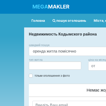
MEGA
MAKLER
Головна
пошук оголошень
Міста, 
Недвижимость Кодымского района
швидкий пошук
тип житла
ціна на міся
тільки оголошення з фото
Немає жо