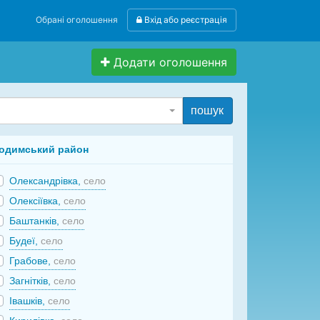
Обрані оголошення
Вхід або реєстрація
Додати оголошення
пошук
одимський район
Олександрівка,
село
Олексіївка,
село
Баштанків,
село
Будеї,
село
Грабове,
село
Загнітків,
село
Івашків,
село