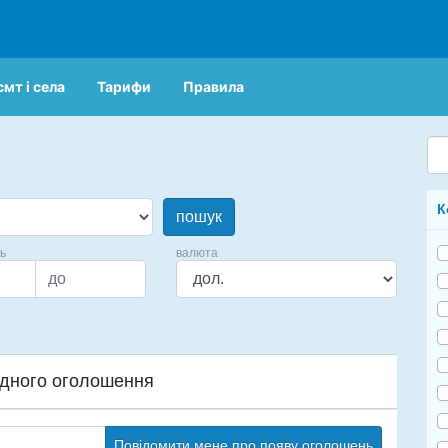
смт і села
Тарифи
Правила
К
пошук
ць
валюта
дного оголошення
Повідомити мене про появу оголошень