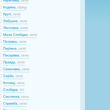
Кирилівка,
село
Кодима,
город
Круті,
село
Лабушне,
село
Лисогірка,
село
Мала Слобідка,
село
Петрівка,
село
Пиріжна,
село
Писарівка,
село
Правда,
село
Семенівка,
село
Серби,
село
Котовці,
село
Слобідка,
пгт
Смолянка,
село
Стримба,
село