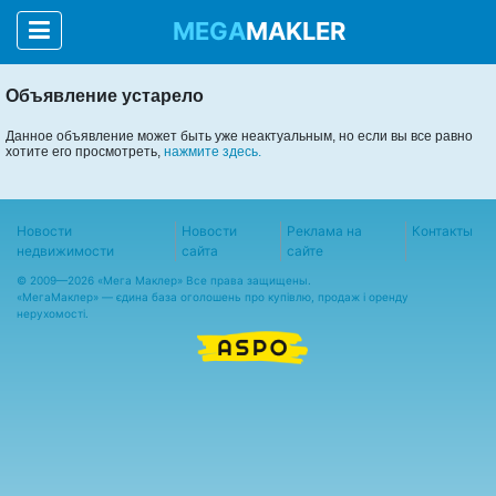
MEGA
MAKLER
Объявление устарело
Данное объявление может быть уже неактуальным, но если вы все равно
хотите его просмотреть,
нажмите здесь.
Новости
Новости
Реклама на
Контакты
недвижимости
сайта
сайте
© 2009—2026 «Мега Маклер» Все права защищены.
«
МегаМаклер
» — єдина база оголошень про купівлю, продаж і оренду
нерухомості.