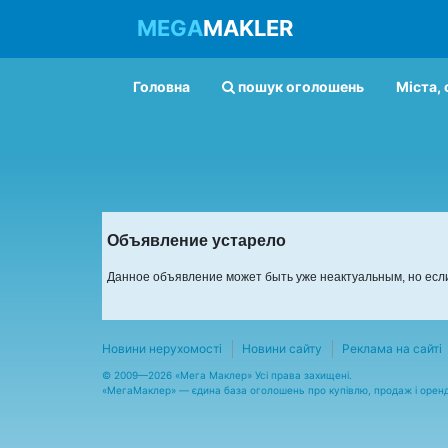
MEGA
MAKLER
Головна
пошук оголошень
Міста, 
Объявление устарело
Данное объявление может быть уже неактуальным, но если
Новини нерухомості
Новини сайту
Реклама на сайті
© 2009—2026 «Мега Маклер» Усі права захищені.
«
МегаМаклер
» — єдина база оголошень про купівлю, продаж і орен