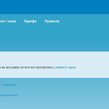
смт і села
Тарифи
Правила
 вы все равно хотите его просмотреть,
нажмите здесь.
Контакти
ду нерухомості.