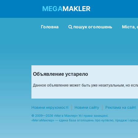
MEGA
MAKLER
Головна
пошук оголошень
Міста, 
Объявление устарело
Данное объявление может быть уже неактуальным, но если
Новини нерухомості
Новини сайту
Реклама на сайті
© 2009—2026 «Мега Маклер» Усі права захищені.
«
МегаМаклер
» — єдина база оголошень про купівлю, продаж і орен