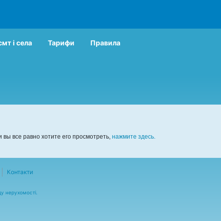
смт і села
Тарифи
Правила
 вы все равно хотите его просмотреть,
нажмите здесь.
Контакти
ду нерухомості.