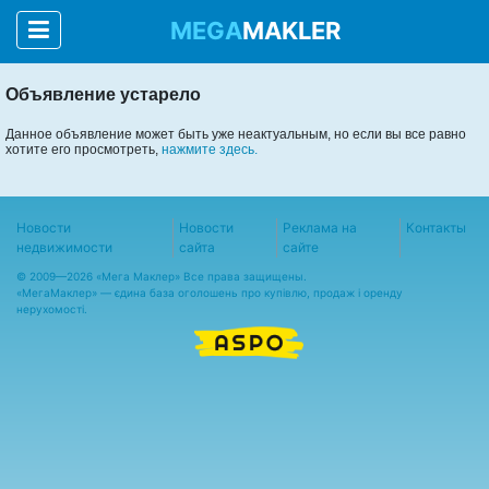
MEGA
MAKLER
Объявление устарело
Данное объявление может быть уже неактуальным, но если вы все равно
хотите его просмотреть,
нажмите здесь.
Новости
Новости
Реклама на
Контакты
недвижимости
сайта
сайте
© 2009—2026 «Мега Маклер» Все права защищены.
«
МегаМаклер
» — єдина база оголошень про купівлю, продаж і оренду
нерухомості.