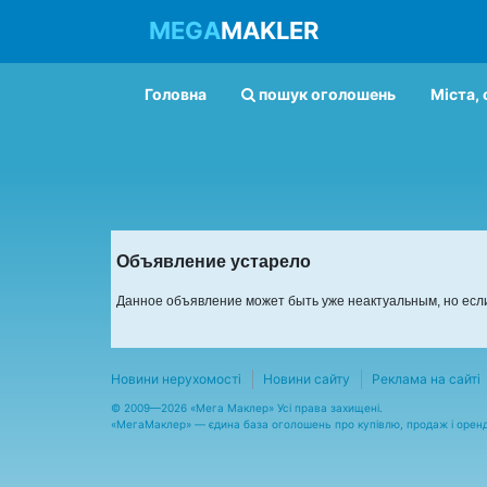
MEGA
MAKLER
Головна
пошук оголошень
Міста, 
Объявление устарело
Данное объявление может быть уже неактуальным, но если
Новини нерухомості
Новини сайту
Реклама на сайті
© 2009—2026 «Мега Маклер» Усі права захищені.
«
МегаМаклер
» — єдина база оголошень про купівлю, продаж і орен