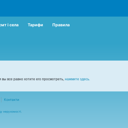
смт і села
Тарифи
Правила
 вы все равно хотите его просмотреть,
нажмите здесь.
Контакти
ду нерухомості.