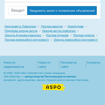
Уведомить меня о появлении объявлений
Нерухомість Павлоград
▪
Продаж квартир
▪
Новобудови
▪
Подобова оренда житла
▪
Оренда житла помісячно
▪
Оренда будинків помісячно
▪
Продаж будинків
▪
Продаж ділянок
▪
Продаж комерційної нерухомості
▪
Оренда комерційної нерухомості
Новости
Новости
Реклама на
Контакты
недвижимости
сайта
сайте
© 2009—2026 «Мега Маклер» Все права защищены.
«
МегаМаклер
» —
оренда квартир Павлоград довгостроково
,
винайняти, здати квартиру, кімнату, будинок довгостроково Павлоград