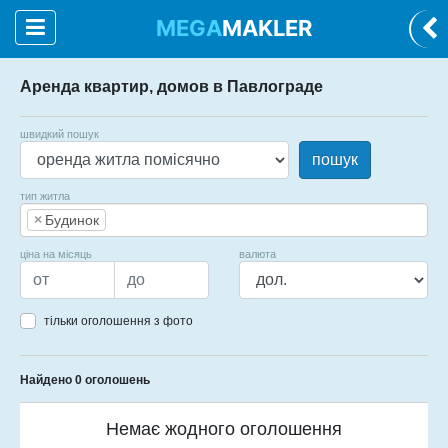
MEGA
MAKLER
Аренда квартир, домов в Павлограде
швидкий пошук
пошук
тип житла
×
Будинок
ціна на місяць
валюта
тільки оголошення з фото
Найдено 0 оголошень
Немає жодного оголошення