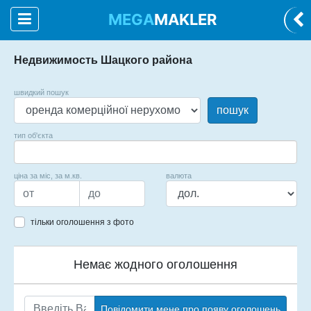
MEGA
MAKLER
Недвижимость Шацкого района
швидкий пошук
пошук
тип об'єкта
ціна за міс, за м.кв.
валюта
тільки оголошення з фото
Немає жодного оголошення
Повідомити мене про появу оголошень