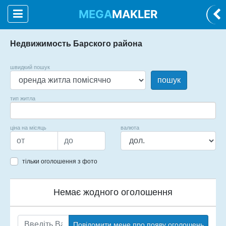
MEGA
MAKLER
Недвижимость Барского района
швидкий пошук
пошук
тип житла
ціна на місяць
валюта
тільки оголошення з фото
Немає жодного оголошення
Повідомити мене про появу оголошень