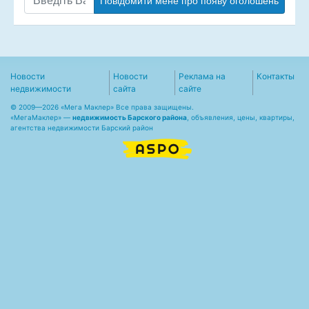
Повідомити мене про появу оголошень
Новости
Новости
Реклама на
Контакты
недвижимости
сайта
сайте
© 2009—2026 «Мега Маклер» Все права защищены.
«
МегаМаклер
» —
недвижимость Барского района
, объявления, цены, квартиры,
агентства недвижимости Барский район