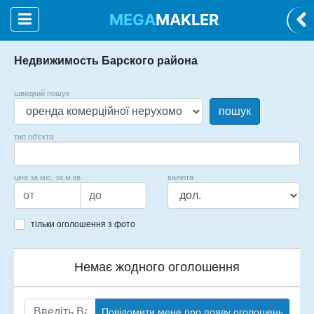
MEGA
MAKLER
Недвижимость Барского района
швидкий пошук
пошук
тип об'єкта
ціна за міс, за м.кв.
валюта
тільки оголошення з фото
Немає жодного оголошення
Повідомити мене про появу оголошень