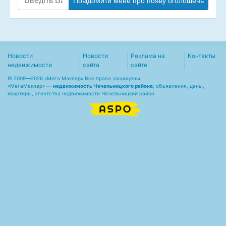
Повідомити мене про появу оголошень
Новости
Новости
Реклама на
Контакты
недвижимости
сайта
сайте
© 2009—2026 «Мега Маклер» Все права защищены.
«
МегаМаклер
» —
недвижимость Чечельницкого района
, объявления, цены,
квартиры, агентства недвижимости Чечельницкий район