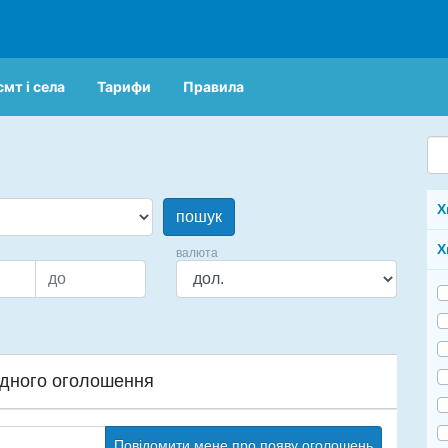
смт і села
Тарифи
Правила
Х
пошук
Х
валюта
дного оголошення
Повідомити мене про появу оголошень