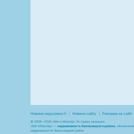
Новини нерухомості
Новини сайту
Реклама на сайті
© 2009—2026 «Мега Маклер» Усі права захищені.
«
МегаМаклер
» —
недвижимость Хмельницкого района
, объявлени
недвижимости Хмельницкий район