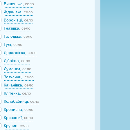
Вишенька,
село
Жданівка,
село
Воронівці,
село
Гнатівка,
село
Голодьки,
село
Гулі,
село
Держанівка,
село
Дібрівка,
село
Думенки,
село
Зозулинці,
село
Качанівка,
село
Клітенка,
село
Колибабинці,
село
Кропивна,
село
Кривошиї,
село
Крупин,
село