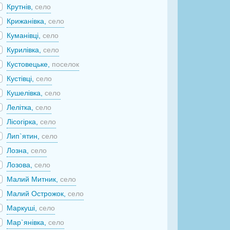
Крутнів,
село
Крижанівка,
село
Куманівці,
село
Курилівка,
село
Кустовецьке,
поселок
Кустівці,
село
Кушелівка,
село
Лелітка,
село
Лісогірка,
село
Лип`ятин,
село
Лозна,
село
Лозова,
село
Малий Митник,
село
Малий Острожок,
село
Маркуші,
село
Мар`янівка,
село