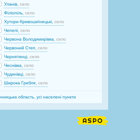
Уланів,
село
Філіопіль,
село
Хутори-Кривошиїнецькі,
село
Чепелі,
село
Червона Володимирівка,
село
Червоний Степ,
село
Чернятинці,
село
Чеснівка,
село
Чудинівці,
село
Широка Гребля,
село
інницька область, усі населені пункти