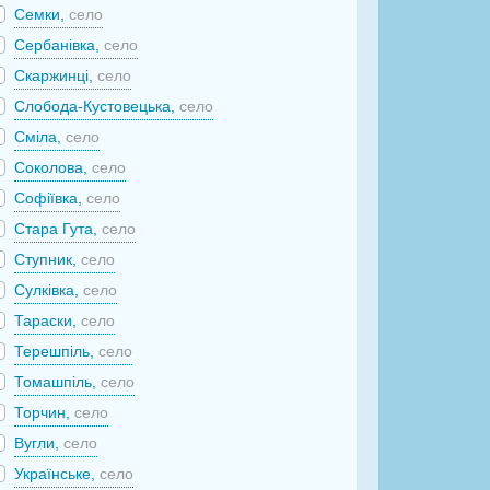
Семки,
село
Сербанівка,
село
Скаржинці,
село
Слобода-Кустовецька,
село
Сміла,
село
Соколова,
село
Софіївка,
село
Стара Гута,
село
Ступник,
село
Сулківка,
село
Тараски,
село
Терешпіль,
село
Томашпіль,
село
Торчин,
село
Вугли,
село
Українське,
село