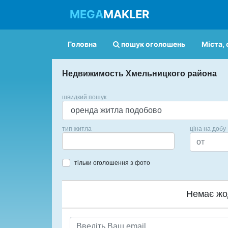
MEGA
MAKLER
Головна
пошук оголошень
Міста, 
Недвижимость Хмельницкого района
швидкий пошук
тип житла
ціна на добу
тільки оголошення з фото
Немає жо