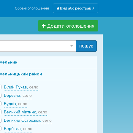
Обрані оголошення
Вхід або реєстрація
Додати оголошення
пошук
мельник
мельницький район
Білий Рукав,
село
Березна,
село
Будків,
село
Великий Митник,
село
Великий Острожок,
село
Вербівка,
село