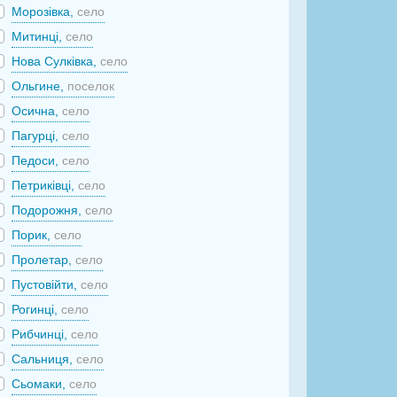
Морозівка,
село
Митинці,
село
Нова Сулківка,
село
Ольгине,
поселок
Осична,
село
Пагурці,
село
Педоси,
село
Петриківці,
село
Подорожня,
село
Порик,
село
Пролетар,
село
Пустовійти,
село
Рогинці,
село
Рибчинці,
село
Сальниця,
село
Сьомаки,
село