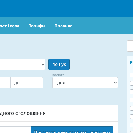
смт і села
Тарифи
Правила
К
пошук
валюта
дного оголошення
Повідомити мене про появу оголошень