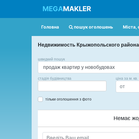
MEGA
MAKLER
Головна
пошук оголошень
Міста, 
Недвижимость Крыжопольского района
швидкий пошук
стадія будівництва
ціна за м. кв.
тільки оголошення з фото
Немає жо