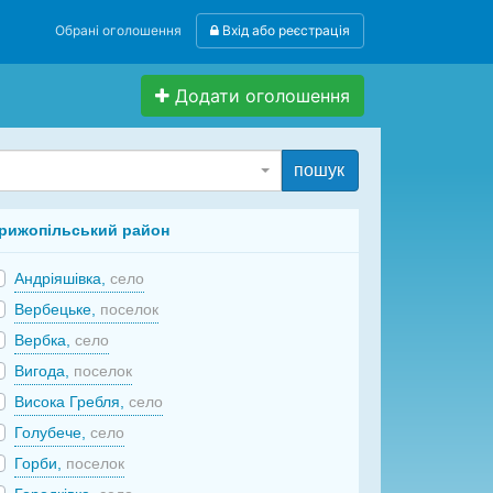
Обрані оголошення
Вхід або реєстрація
Додати оголошення
пошук
рижопільський район
Андріяшівка,
село
Вербецьке,
поселок
Вербка,
село
Вигода,
поселок
Висока Гребля,
село
Голубече,
село
Горби,
поселок