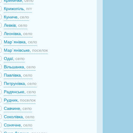
Кринички,
село
Крижопіль,
пгт
Куниче,
село
Левків,
село
Леонівка,
село
Мар`янівка,
село
Мар`янівське,
поселок
Одаї,
село
Вільшанка,
село
Павлівка,
село
Петрунівка,
село
Радянське,
село
Рудник,
поселок
Савчине,
село
Соколівка,
село
Сонячне,
село