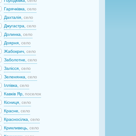
Городківка,
село
Гарячківка,
село
Дахталія,
село
Джугастра,
село
Долинка,
село
Доярня,
село
Жабокрич,
село
Заболотне,
село
Залісся,
село
Зеленянка,
село
Іллівка,
село
Кавків Яр,
поселок
Кісниця,
село
Красне,
село
Красносілка,
село
Крикливець,
село